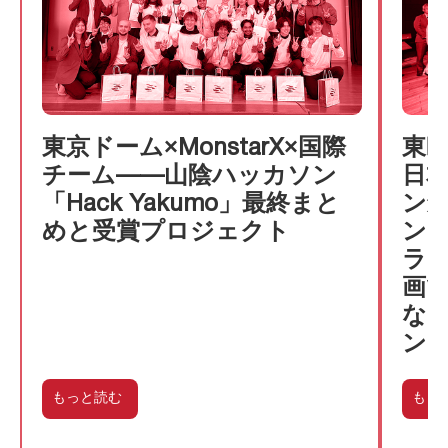
東京ドーム×MonstarX×国際
東
チーム——山陰ハッカソン
日
「Hack Yakumo」最終まと
ン
めと受賞プロジェクト
ン＆
ラ
画
な
ン
もっと読む
もっ